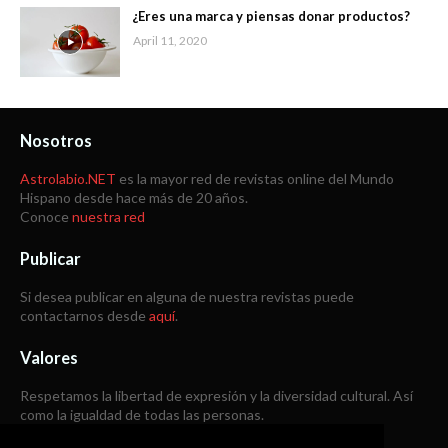
¿Eres una marca y piensas donar productos?
April 11, 2020
Nosotros
Astrolabio.NET
es la mayor red de revistas online del Mundo
Hispano desde hace más de 20 años.
Conoce
nuestra red
Publicar
Si desea publicar en alguna de nuestra revistas puede
contactarnos desde
aquí
.
Valores
Respetamos la libertad de expresión y la diversidad cultural. Así
como la igualdad de todas las personas.