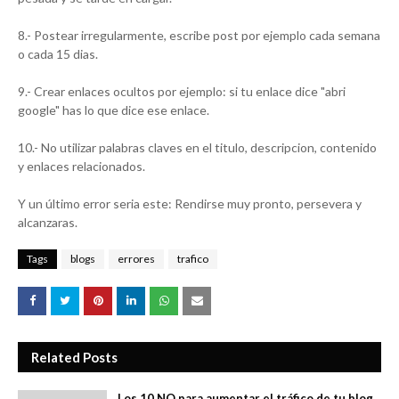
8.- Postear irregularmente, escribe post por ejemplo cada semana
o cada 15 dias.
9.- Crear enlaces ocultos por ejemplo: si tu enlace dice "abri
google" has lo que dice ese enlace.
10.- No utilizar palabras claves en el titulo, descripcion, contenido
y enlaces relacionados.
Y un último error seria este: Rendirse muy pronto, persevera y
alcanzaras.
Tags
blogs
errores
trafico
Related Posts
Los 10 NO para aumentar el tráfico de tu blog