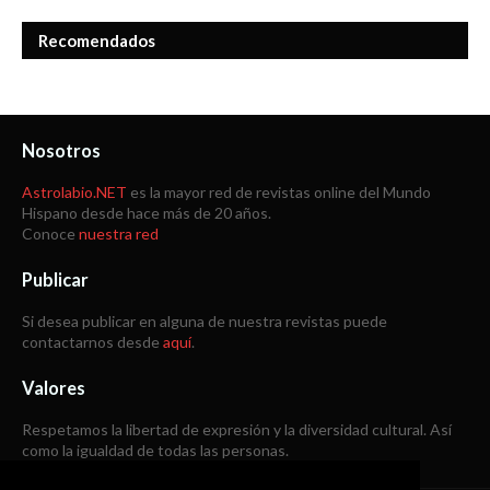
Recomendados
Nosotros
Astrolabio.NET
es la mayor red de revistas online del Mundo
Hispano desde hace más de 20 años.
Conoce
nuestra red
Publicar
Si desea publicar en alguna de nuestra revistas puede
contactarnos desde
aquí
.
Valores
Respetamos la libertad de expresión y la diversidad cultural. Así
como la igualdad de todas las personas.