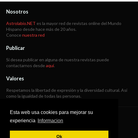
Nosotros
Astrolabio.NET
es la mayor red de revistas online del Mundo
Hispano desde hace más de 20 años.
Conoce
nuestra red
Publicar
Si desea publicar en alguna de nuestra revistas puede
contactarnos desde
aquí
.
Valores
Respetamos la libertad de expresión y la diversidad cultural. Así
como la igualdad de todas las personas.
Esta web usa cookies para mejorar su
Copyright © 1998 -
2026
experiencia
Informacion
Todos los derechos reservados
Ok