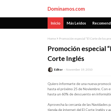
Dominamos.com
Inicio
Más Leídos
Recomend
Home
Promoción especial “El Corte de los pre
Promoción especial “E
Corte Inglés
Editor
November 19, 2010
Quiero informarte de una nueva promoció
hasta el próximo 25 de Noviembre. Con e
hasta un 60% de descuento en informática
Aprovecha la cercanía de las Navidades p
tienda de internet del El Corte Inglés y