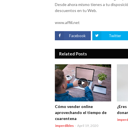
Desde ahora mismo tienes a tu disposició
descuentos en tu Web.
www.affili.net
Facebook
Twitter
Related Posts
Cómo vender online
¿Eres
aprovechando el tiempo de
donar
cuarentena
imperd
imperdibles
-
April 19, 2020