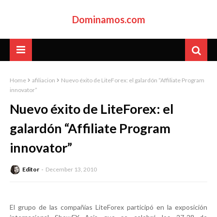
Dominamos.com
Home
afiliacion
Nuevo éxito de LiteForex: el galardón “Affiliate Program
innovator”
Nuevo éxito de LiteForex: el
galardón “Affiliate Program
innovator”
Editor
December 13, 2010
El grupo de las compañías LiteForex participó en la exposición