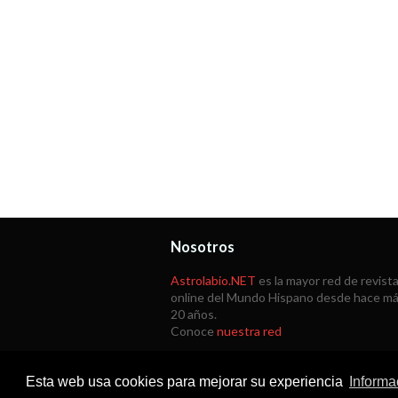
Nosotros
Astrolabio.NET
es la mayor red de revist
online del Mundo Hispano desde hace m
20 años.
Conoce
nuestra red
Esta web usa cookies para mejorar su experiencia
Informa
Copyright © 1998 -
2026