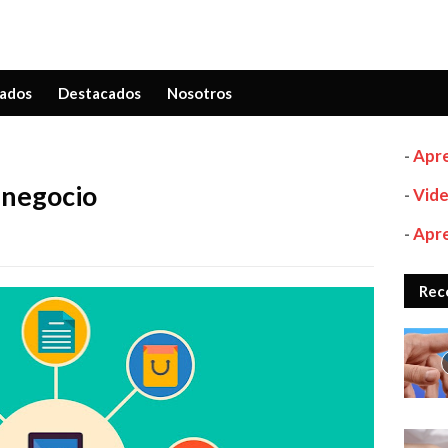
ados
Destacados
Nosotros
-
Apre
 negocio
-
Vide
-
Apre
Rec