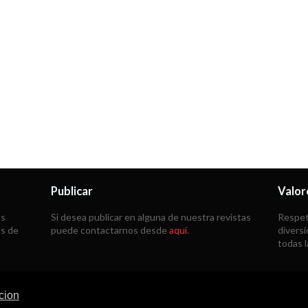
Publicar
Valor
as
Si desea publicar en alguna de nuestra revistas
Respeta
ás de
puede contactarnos desde
aquí
.
diversi
todas 
cion