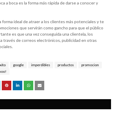
boca a boca es la forma más rápida de darse a conocer y
a forma ideal de atraer a los clientes más potenciales y te
romociones que servirán como gancho para que el público
rtante es que una vez conseguida una clientela, los
través de correos electrónicos, publicidad en otras
ociales.
xito
google
imperdibles
productos
promocion
hoo!