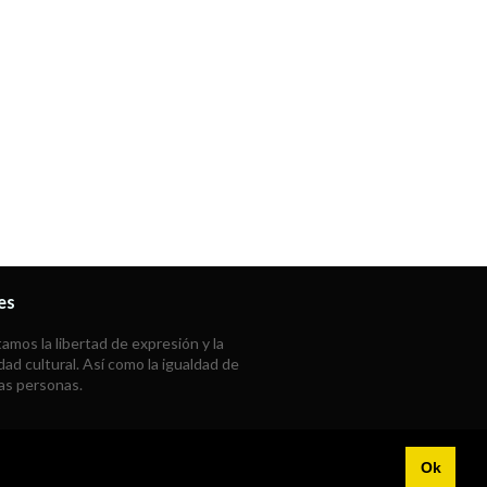
es
mos la libertad de expresión y la
dad cultural. Así como la igualdad de
las personas.
Ok