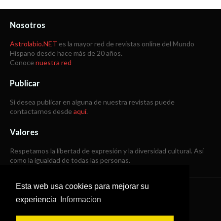
Nosotros
Astrolabio.NET
es la mayor red de revistas online del Mundo
Hispano desde hace más de 20 años.
Conoce
nuestra red
Publicar
Si desea publicar en alguna de nuestra revistas puede
contactarnos desde
aquí
.
Valores
Respetamos la libertad de expresión y la diversidad cultural. Así
como la igualdad de todas las personas.
Esta web usa cookies para mejorar su
Copyright © 1998 -
2026
experiencia
Informacion
Todos los derechos reservados