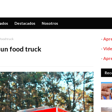
ados
Destacados
Nosotros
-
Apre
food truck
un food truck
-
Vide
-
Apre
Rec