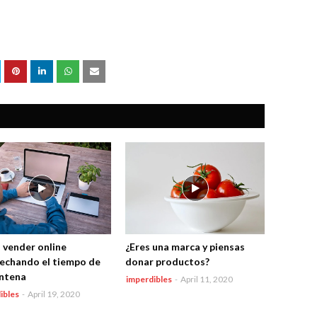
vender online
¿Eres una marca y piensas
echando el tiempo de
donar productos?
ntena
imperdibles
-
April 11, 2020
ibles
-
April 19, 2020