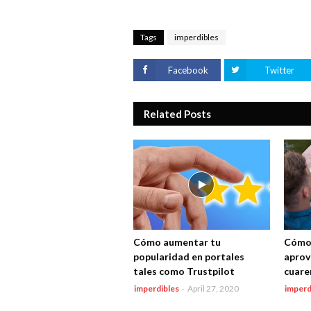
Tags
imperdibles
Facebook
Twitter
Related Posts
Cómo aumentar tu
Cómo 
popularidad en portales
aprov
tales como Trustpilot
cuare
imperdibles
-
April 27, 2020
imperd