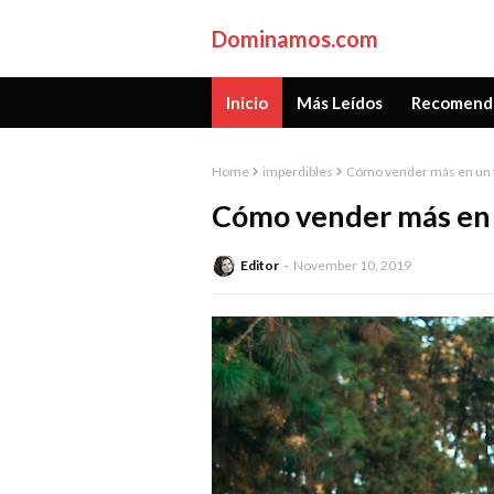
Dominamos.com
Inicio
Más Leídos
Recomend
Home
imperdibles
Cómo vender más en un 
Cómo vender más en 
Editor
November 10, 2019